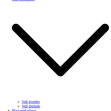
Stål tromler
Stål lågfade
Plast emballage