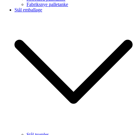
Fabriksnye palletanke
Stål emballage
Stål tromler