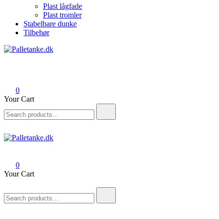
Plast lågfade
Plast tromler
Stabelbare dunke
Tilbehør
Palletanke.dk
Salg af palletanke, tromler og tilbehør til palletanke
0
Your Cart
Search
for:
Palletanke.dk
Salg af palletanke, tromler og tilbehør til palletanke
0
Your Cart
Search
for: