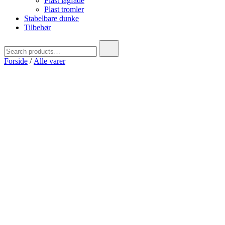
Plast lågfade
Plast tromler
Stabelbare dunke
Tilbehør
Search
for:
Forside
/
Alle varer