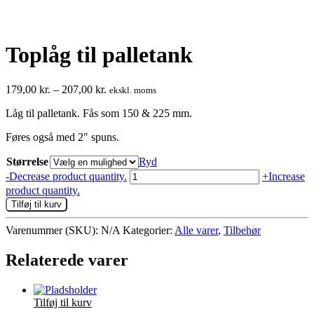
Toplåg til palletank
Prisinterval:
179,00
kr.
–
207,00
kr.
ekskl. moms
179,00 kr.
Låg til palletank. Fås som 150 & 225 mm.
til
207,00 kr.
Føres også med 2″ spuns.
Størrelse
Ryd
Toplåg
-
Decrease product quantity.
+
Increase
til
product quantity.
palletank
Tilføj til kurv
antal
Varenummer (SKU):
N/A
Kategorier:
Alle varer
,
Tilbehør
Relaterede varer
Tilføj til kurv