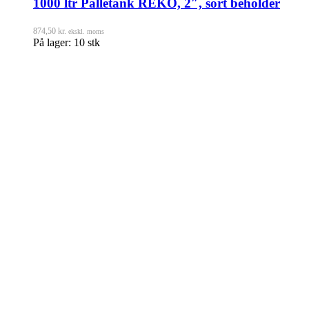
1000 ltr Palletank REKO, 2″, sort beholder
874,50
kr.
ekskl. moms
På lager: 10 stk