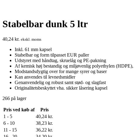
Stabelbar dunk 5 ltr
40,24
kr.
ekskl. moms
Inkl. 61 mm kapsel
Stabelbar og form tilpasset EUR paller
Udstyret med håndtag, skruelåg og PE-pakning
Af kemisk høj bestandig og miljøvenlig polyethylen (HDPE),
Modstandsdygtig over for mange syrer og baser
Kan anvendes til levnedsmidler
Genanvendelig og robust samt stød- og slagfast
Originalitetsbeskyttet vha. sikker låsering kapsel
266 på lager
Pris ved køb af
Pris
1 - 5
40,24
kr.
6 - 10
38,23
kr.
11 - 15
36,22
kr.
16 - 20
34,20
kr.