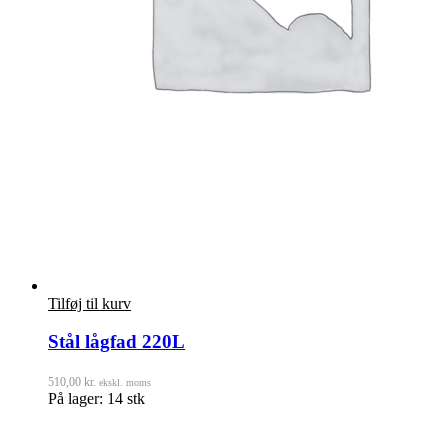
Tilføj til kurv
Stål lågfad 220L
510,00
kr.
ekskl. moms
På lager: 14 stk