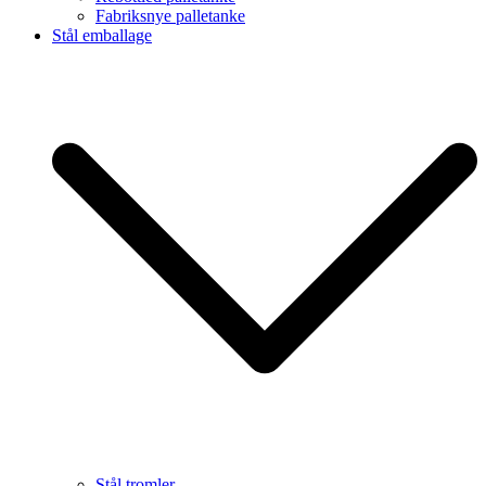
Fabriksnye palletanke
Stål emballage
Stål tromler