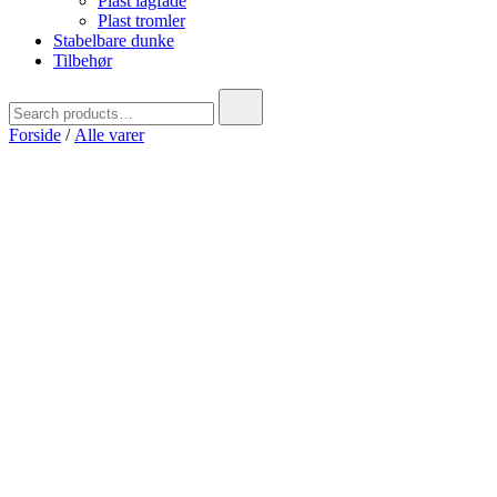
Plast lågfade
Plast tromler
Stabelbare dunke
Tilbehør
Search
for:
Forside
/
Alle varer