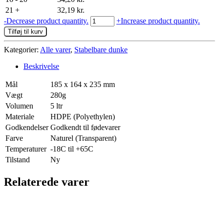
21 +
32,19
kr.
Stabelbar
-
Decrease product quantity.
+
Increase product quantity.
dunk
Tilføj til kurv
5
ltr
Kategorier:
Alle varer
,
Stabelbare dunke
antal
Beskrivelse
Mål
185 x 164 x 235 mm
Vægt
280g
Volumen
5 ltr
Materiale
HDPE (Polyethylen)
Godkendelser
Godkendt til fødevarer
Farve
Naturel (Transparent)
Temperaturer
-18C til +65C
Tilstand
Ny
Relaterede varer