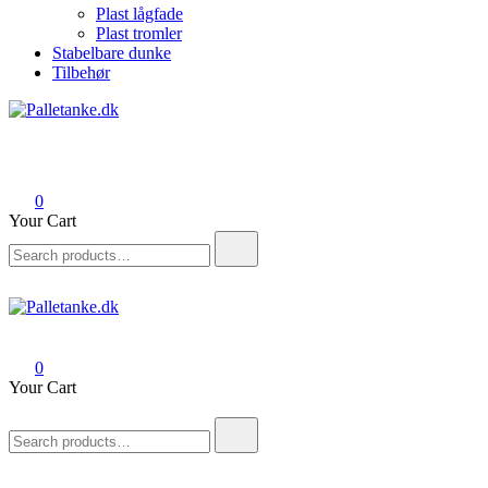
Plast lågfade
Plast tromler
Stabelbare dunke
Tilbehør
Palletanke.dk
Salg af palletanke, tromler og tilbehør til palletanke
0
Your Cart
Search
for:
Palletanke.dk
Salg af palletanke, tromler og tilbehør til palletanke
0
Your Cart
Search
for: