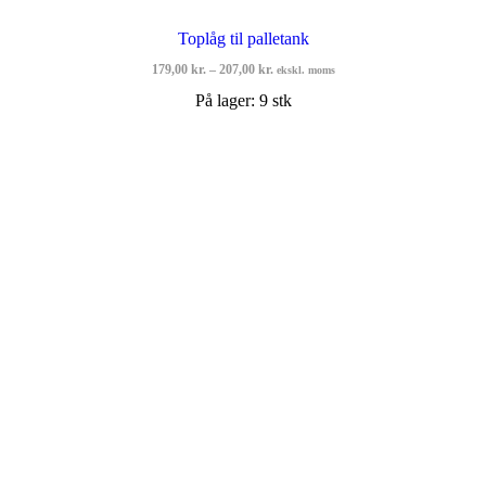
Toplåg til palletank
Prisinterval:
179,00
kr.
–
207,00
kr.
ekskl. moms
179,00 kr.
På lager: 9 stk
til
207,00 kr.