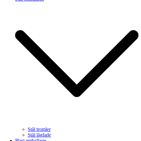
Stål tromler
Stål lågfade
Plast emballage