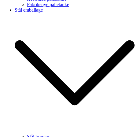
Fabriksnye palletanke
Stål emballage
Stål tromler