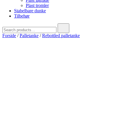
Plast lågfade
Plast tromler
Stabelbare dunke
Tilbehør
Search
for:
Forside
/
Palletanke
/
Rebottled palletanke