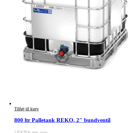
Tilføj til kurv
800 ltr Palletank REKO, 2″ bundventil
1.074,70
kr.
ekskl. moms