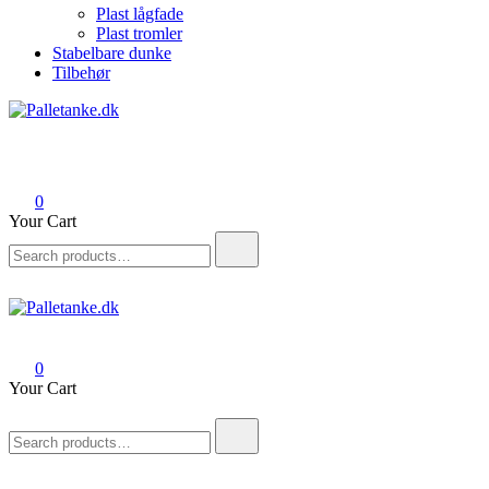
Plast lågfade
Plast tromler
Stabelbare dunke
Tilbehør
Palletanke.dk
Salg af palletanke, tromler og tilbehør til palletanke
0
Your Cart
Search
for:
Palletanke.dk
Salg af palletanke, tromler og tilbehør til palletanke
0
Your Cart
Search
for: