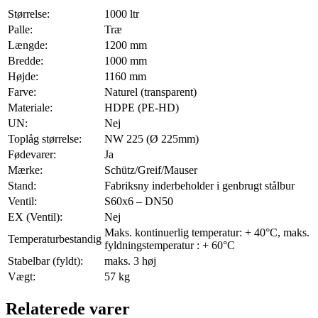
antal
Størrelse:
1000 ltr
Palle:
Træ
Længde:
1200 mm
Bredde:
1000 mm
Højde:
1160 mm
Farve:
Naturel (transparent)
Materiale:
HDPE (PE-HD)
UN:
Nej
Toplåg størrelse:
NW 225 (Ø 225mm)
Fødevarer:
Ja
Mærke:
Schütz/Greif/Mauser
Stand:
Fabriksny inderbeholder i genbrugt stålbur
Ventil:
S60x6 – DN50
EX (Ventil):
Nej
Maks. kontinuerlig temperatur: + 40°C, maks.
Temperaturbestandig
fyldningstemperatur : + 60°C
Stabelbar (fyldt):
maks. 3 høj
Vægt:
57 kg
Relaterede varer