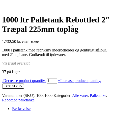
1000 ltr Palletank Rebottled 2″
Træpal 225mm toplåg
1.732,50
kr.
ekskl. moms
1000 l palletank med fabriksny inderbeholder og genbrugt stålbur,
med 2″ taphane. Godkendt til fødevarer.
Vis fragt oversigt
37 på lager
1000
-
Decrease product quantity.
+
Increase product quantity.
ltr
Tilføj til kurv
Palletank
Rebottled
Varenummer (SKU):
10001600
Kategorier:
Alle varer
,
Palletanke
,
2"
Rebottled palletanke
Træpal
225mm
Beskrivelse
toplåg